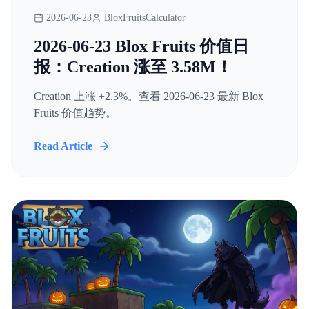
2026-06-23
BloxFruitsCalculator
2026-06-23 Blox Fruits 价值日
报：Creation 涨至 3.58M！
Creation 上涨 +2.3%。查看 2026-06-23 最新 Blox
Fruits 价值趋势。
Read Article