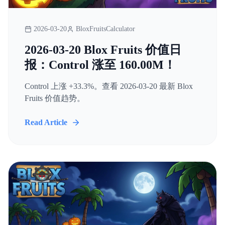
2026-03-20
BloxFruitsCalculator
2026-03-20 Blox Fruits 价值日
报：Control 涨至 160.00M！
Control 上涨 +33.3%。查看 2026-03-20 最新 Blox
Fruits 价值趋势。
Read Article