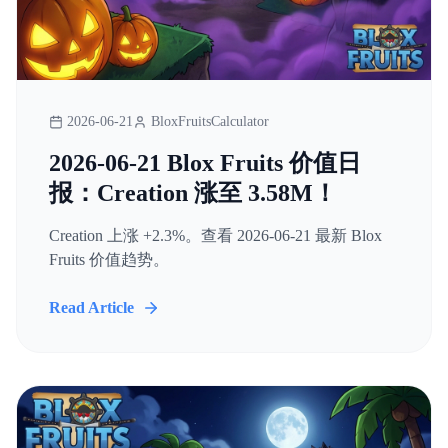
2026-06-21
BloxFruitsCalculator
2026-06-21 Blox Fruits 价值日
报：Creation 涨至 3.58M！
Creation 上涨 +2.3%。查看 2026-06-21 最新 Blox
Fruits 价值趋势。
Read Article