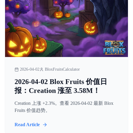
2026-04-02
BloxFruitsCalculator
2026-04-02 Blox Fruits 价值日
报：Creation 涨至 3.58M！
Creation 上涨 +2.3%。查看 2026-04-02 最新 Blox
Fruits 价值趋势。
Read Article