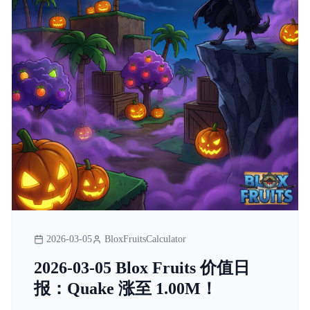
2026-03-05
BloxFruitsCalculator
2026-03-05 Blox Fruits 价值日
报：Quake 涨至 1.00M！