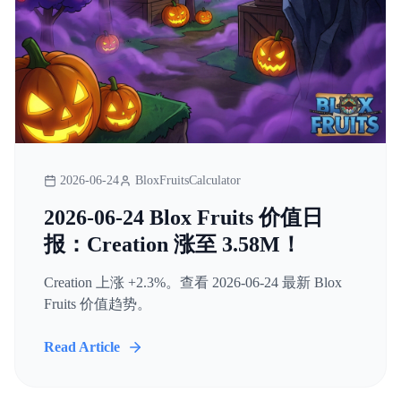
2026-06-24
BloxFruitsCalculator
2026-06-24 Blox Fruits 价值日
报：Creation 涨至 3.58M！
Creation 上涨 +2.3%。查看 2026-06-24 最新 Blox
Fruits 价值趋势。
Read Article