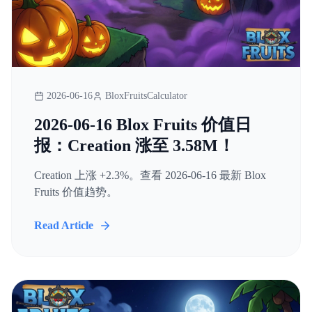
2026-06-16
BloxFruitsCalculator
2026-06-16 Blox Fruits 价值日
报：Creation 涨至 3.58M！
Creation 上涨 +2.3%。查看 2026-06-16 最新 Blox
Fruits 价值趋势。
Read Article