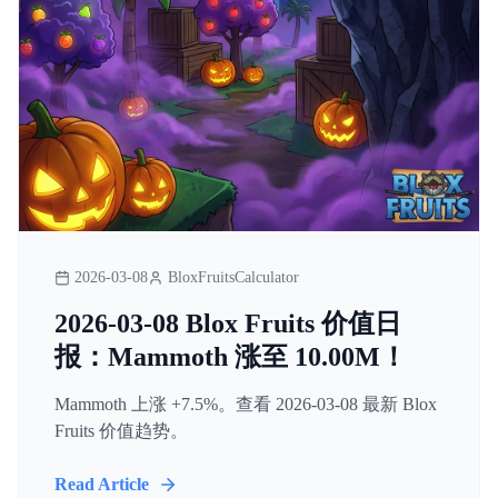
2026-03-08
BloxFruitsCalculator
2026-03-08 Blox Fruits 价值日
报：Mammoth 涨至 10.00M！
Mammoth 上涨 +7.5%。查看 2026-03-08 最新 Blox
Fruits 价值趋势。
Read Article