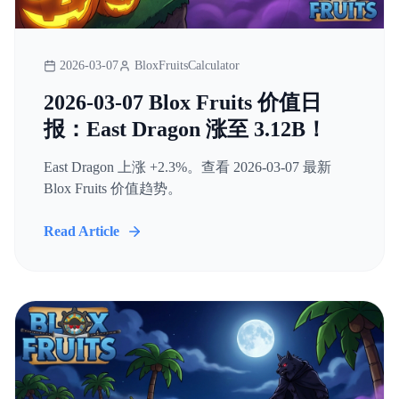
2026-03-07
BloxFruitsCalculator
2026-03-07 Blox Fruits 价值日
报：East Dragon 涨至 3.12B！
East Dragon 上涨 +2.3%。查看 2026-03-07 最新
Blox Fruits 价值趋势。
Read Article