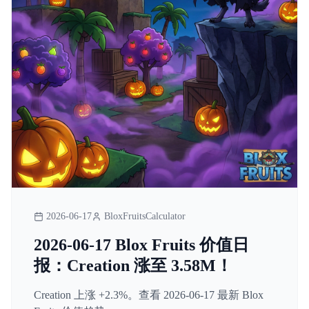
2026-06-17
BloxFruitsCalculator
2026-06-17 Blox Fruits 价值日
报：Creation 涨至 3.58M！
Creation 上涨 +2.3%。查看 2026-06-17 最新 Blox