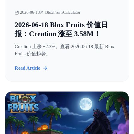
2026-06-18
BloxFruitsCalculator
2026-06-18 Blox Fruits 价值日
报：Creation 涨至 3.58M！
Creation 上涨 +2.3%。查看 2026-06-18 最新 Blox
Fruits 价值趋势。
Read Article