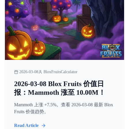
2026-03-08
BloxFruitsCalculator
2026-03-08 Blox Fruits 价值日
报：Mammoth 涨至 10.00M！
Mammoth 上涨 +7.5%。查看 2026-03-08 最新 Blox
Fruits 价值趋势。
Read Article