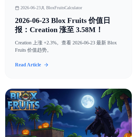
2026-06-23
BloxFruitsCalculator
2026-06-23 Blox Fruits 价值日
报：Creation 涨至 3.58M！
Creation 上涨 +2.3%。查看 2026-06-23 最新 Blox
Fruits 价值趋势。
Read Article