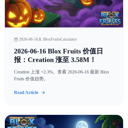
2026-06-16
BloxFruitsCalculator
2026-06-16 Blox Fruits 价值日
报：Creation 涨至 3.58M！
Creation 上涨 +2.3%。查看 2026-06-16 最新 Blox
Fruits 价值趋势。
Read Article