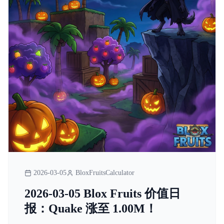
2026-03-05
BloxFruitsCalculator
2026-03-05 Blox Fruits 价值日
报：Quake 涨至 1.00M！