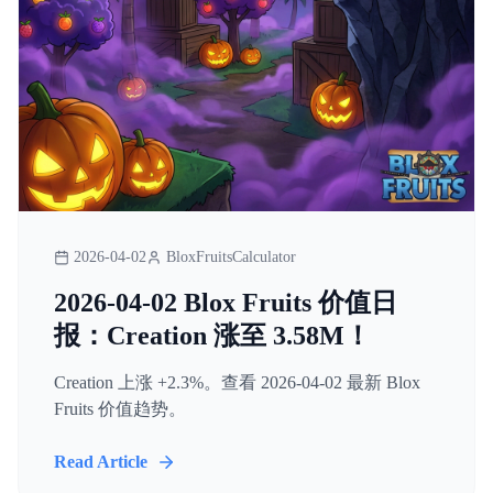
2026-04-02
BloxFruitsCalculator
2026-04-02 Blox Fruits 价值日
报：Creation 涨至 3.58M！
Creation 上涨 +2.3%。查看 2026-04-02 最新 Blox
Fruits 价值趋势。
Read Article