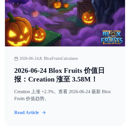
2026-06-24
BloxFruitsCalculator
2026-06-24 Blox Fruits 价值日
报：Creation 涨至 3.58M！
Creation 上涨 +2.3%。查看 2026-06-24 最新 Blox
Fruits 价值趋势。
Read Article