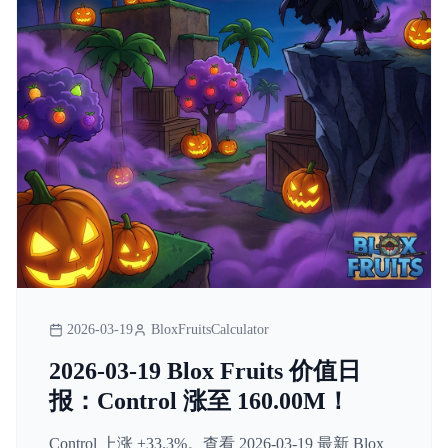
2026-03-19
BloxFruitsCalculator
2026-03-19 Blox Fruits 价值日
报：Control 涨至 160.00M！
Control 上涨 +33.3%。查看 2026-03-19 最新 Blox