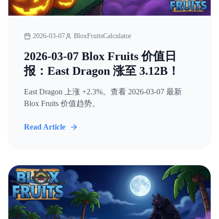
2026-03-07
BloxFruitsCalculator
2026-03-07 Blox Fruits 价值日
报：East Dragon 涨至 3.12B！
East Dragon 上涨 +2.3%。查看 2026-03-07 最新
Blox Fruits 价值趋势。
Read Article