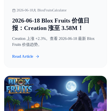
2026-06-18
BloxFruitsCalculator
2026-06-18 Blox Fruits 价值日
报：Creation 涨至 3.58M！
Creation 上涨 +2.3%。查看 2026-06-18 最新 Blox
Fruits 价值趋势。
Read Article