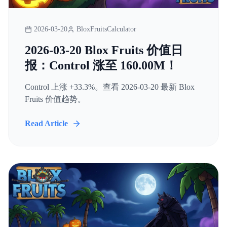
2026-03-20
BloxFruitsCalculator
2026-03-20 Blox Fruits 价值日
报：Control 涨至 160.00M！
Control 上涨 +33.3%。查看 2026-03-20 最新 Blox
Fruits 价值趋势。
Read Article