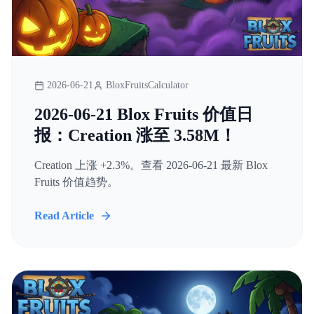
2026-06-21
BloxFruitsCalculator
2026-06-21 Blox Fruits 价值日
报：Creation 涨至 3.58M！
Creation 上涨 +2.3%。查看 2026-06-21 最新 Blox
Fruits 价值趋势。
Read Article