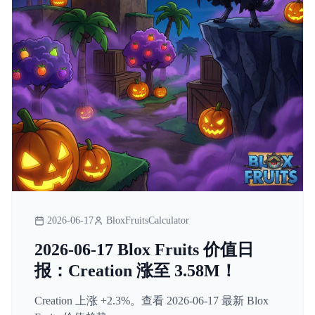
2026-06-17
BloxFruitsCalculator
2026-06-17 Blox Fruits 价值日
报：Creation 涨至 3.58M！
Creation 上涨 +2.3%。查看 2026-06-17 最新 Blox