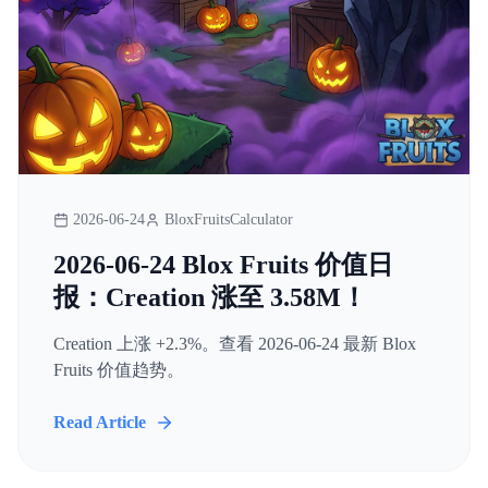
2026-06-24
BloxFruitsCalculator
2026-06-24 Blox Fruits 价值日
报：Creation 涨至 3.58M！
Creation 上涨 +2.3%。查看 2026-06-24 最新 Blox
Fruits 价值趋势。
Read Article