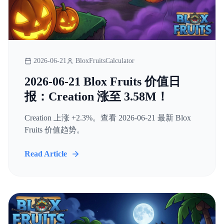
2026-06-21
BloxFruitsCalculator
2026-06-21 Blox Fruits 价值日
报：Creation 涨至 3.58M！
Creation 上涨 +2.3%。查看 2026-06-21 最新 Blox
Fruits 价值趋势。
Read Article