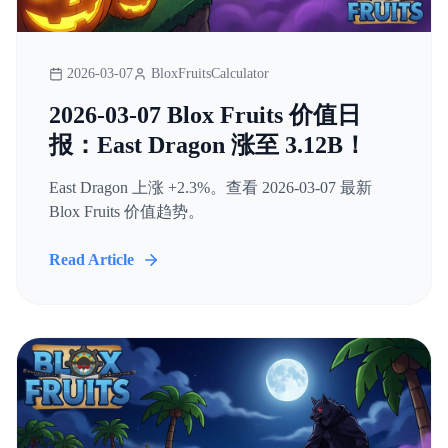
2026-03-07
BloxFruitsCalculator
2026-03-07 Blox Fruits 价值日
报：East Dragon 涨至 3.12B！
East Dragon 上涨 +2.3%。查看 2026-03-07 最新
Blox Fruits 价值趋势。
Read Article