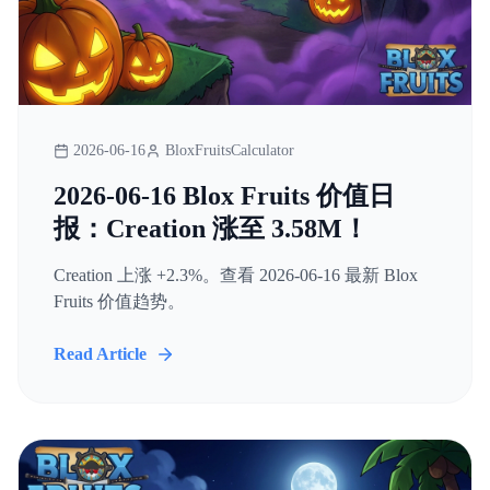
2026-06-16
BloxFruitsCalculator
2026-06-16 Blox Fruits 价值日
报：Creation 涨至 3.58M！
Creation 上涨 +2.3%。查看 2026-06-16 最新 Blox
Fruits 价值趋势。
Read Article