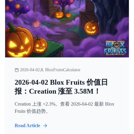
2026-04-02
BloxFruitsCalculator
2026-04-02 Blox Fruits 价值日
报：Creation 涨至 3.58M！
Creation 上涨 +2.3%。查看 2026-04-02 最新 Blox
Fruits 价值趋势。
Read Article