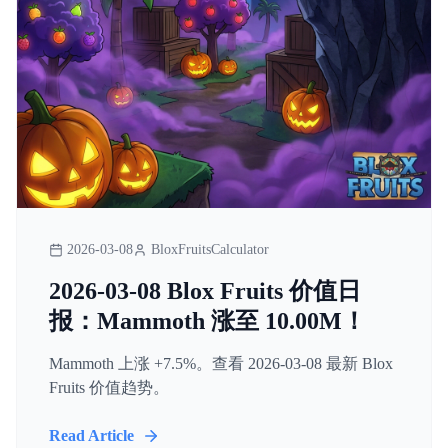
2026-03-08
BloxFruitsCalculator
2026-03-08 Blox Fruits 价值日
报：Mammoth 涨至 10.00M！
Mammoth 上涨 +7.5%。查看 2026-03-08 最新 Blox
Fruits 价值趋势。
Read Article