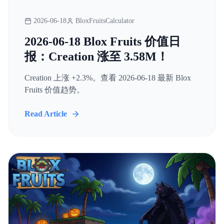
2026-06-18
BloxFruitsCalculator
2026-06-18 Blox Fruits 价值日
报：Creation 涨至 3.58M！
Creation 上涨 +2.3%。查看 2026-06-18 最新 Blox
Fruits 价值趋势。
Read Article