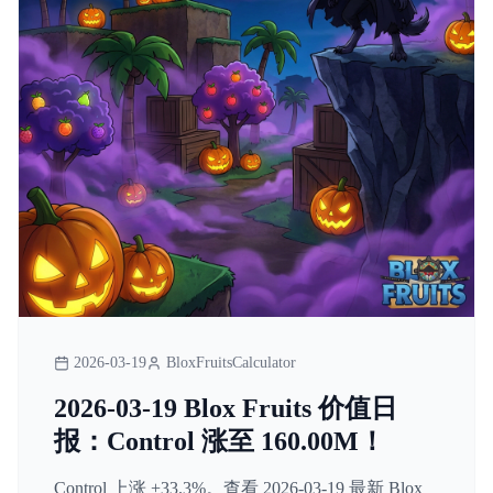
2026-03-19
BloxFruitsCalculator
2026-03-19 Blox Fruits 价值日
报：Control 涨至 160.00M！
Control 上涨 +33.3%。查看 2026-03-19 最新 Blox