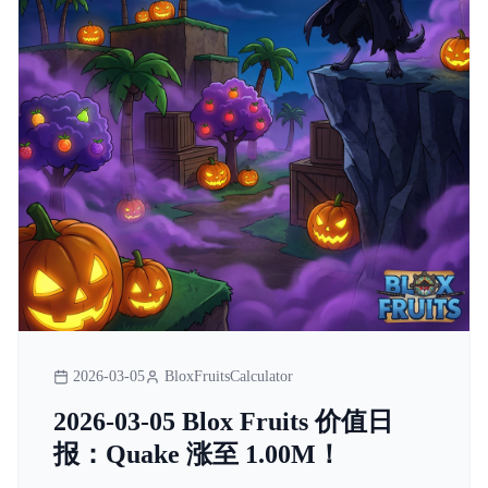
2026-03-05
BloxFruitsCalculator
2026-03-05 Blox Fruits 价值日
报：Quake 涨至 1.00M！