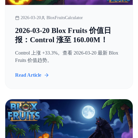
2026-03-20
BloxFruitsCalculator
2026-03-20 Blox Fruits 价值日
报：Control 涨至 160.00M！
Control 上涨 +33.3%。查看 2026-03-20 最新 Blox
Fruits 价值趋势。
Read Article