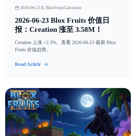
2026-06-23
BloxFruitsCalculator
2026-06-23 Blox Fruits 价值日
报：Creation 涨至 3.58M！
Creation 上涨 +2.3%。查看 2026-06-23 最新 Blox
Fruits 价值趋势。
Read Article