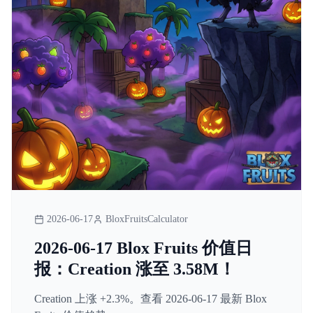
2026-06-17
BloxFruitsCalculator
2026-06-17 Blox Fruits 价值日
报：Creation 涨至 3.58M！
Creation 上涨 +2.3%。查看 2026-06-17 最新 Blox