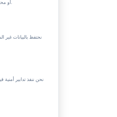
أو محتوى هذه المواقع الخارجية. يرجى مراجعة سياساتهم قبل مشاركة المعلومات الشخصية.
نحتفظ بالبيانات غير ا
نحن ننفذ تدابير أمنية ق