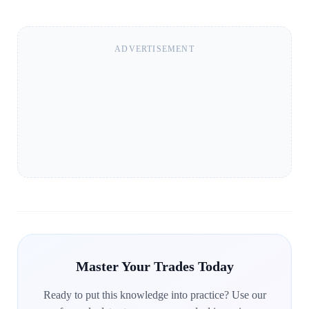
ADVERTISEMENT
Master Your Trades Today
Ready to put this knowledge into practice? Use our